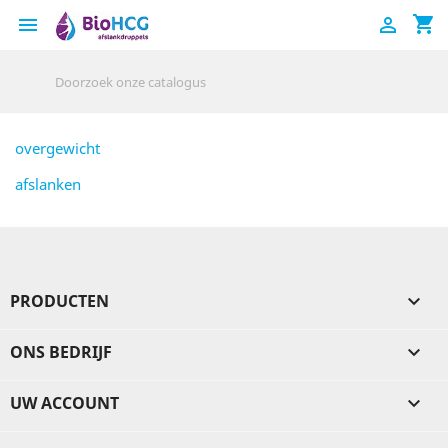
shopping_cart


overgewicht
afslanken
PRODUCTEN

ONS BEDRIJF

UW ACCOUNT
