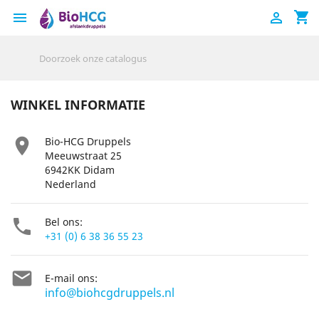
shopping_cart


WINKEL INFORMATIE

Bio-HCG Druppels
Meeuwstraat 25
6942KK Didam
Nederland

Bel ons:
+31 (0) 6 38 36 55 23

E-mail ons:
info@biohcgdruppels.nl