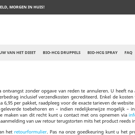
TELD, MORGEN IN HUIS!
W VAN HET DIEET
BIO-HCG DRUPPELS
BIO-HCG SPRAY
FAQ
 na ontvangst zonder opgave van reden te annuleren. U heeft 
rderbedrag inclusief verzendkosten gecrediteerd. Enkel de kosten
a 6,95 per pakket, raadpleeg voor de exacte tarieven de websit
 geleverde toebehoren en – indien redelijkerwijze mogelijk – i
e maken van dit recht kunt u contact met ons opnemen via
in
aanmelding van uw retour terugstorten mits het product reeds in
van het
retourformulier
. Pas na onze goedkeuring kunt u het pro