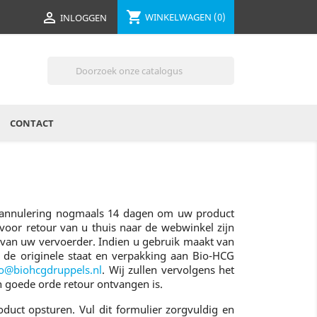
shopping_cart

WINKELWAGEN
(0)
INLOGGEN

CONTACT
na annulering nogmaals 14 dagen om uw product
 voor retour van u thuis naar de webwinkel zijn
e van uw vervoerder. Indien u gebruik maakt van
n de originele staat en verpakking aan Bio-HCG
fo@biohcgdruppels.nl
. Wij zullen vervolgens het
 goede orde retour ontvangen is.
duct opsturen. Vul dit formulier zorgvuldig en