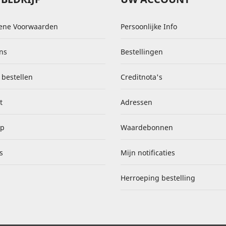
ene Voorwaarden
Persoonlijke Info
ns
Bestellingen
 bestellen
Creditnota's
t
Adressen
ap
Waardebonnen
s
Mijn notificaties
Herroeping bestelling