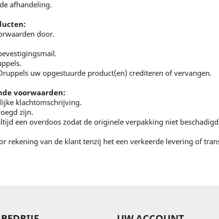
de afhandeling.
ducten:
voorwaarden door.
bevestigingsmail.
uppels.
 Druppels uw opgestuurde product(en) crediteren of vervangen.
ende voorwaarden:
lijke klachtomschrijving.
oegd zijn.
ltijd een overdoos zodat de originele verpakking niet beschadigd
oor rekening van de klant tenzij het een verkeerde levering of tra
BEDRIJF
UW ACCOUNT