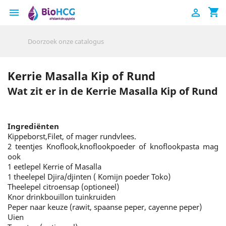
shopping_cart


Kerrie Masalla Kip of Rund
Wat zit er in de Kerrie Masalla Kip of Rund
Ingrediënten
Kippeborst,Filet, of mager rundvlees.
2 teentjes Knoflook,knoflookpoeder of knoflookpasta mag
ook
1 eetlepel Kerrie of Masalla
1 theelepel Djira/djinten ( Komijn poeder Toko)
Theelepel citroensap (optioneel)
Knor drinkbouillon tuinkruiden
Peper naar keuze (rawit, spaanse peper, cayenne peper)
Uien