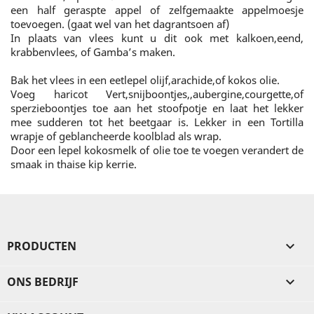
een half geraspte appel of zelfgemaakte appelmoesje
toevoegen. (gaat wel van het dagrantsoen af)
In plaats van vlees kunt u dit ook met kalkoen,eend,
krabbenvlees, of Gamba’s maken.
Bak het vlees in een eetlepel olijf,arachide,of kokos olie.
Voeg haricot Vert,snijboontjes,,aubergine,courgette,of
sperzieboontjes toe aan het stoofpotje en laat het lekker
mee sudderen tot het beetgaar is. Lekker in een Tortilla
wrapje of geblancheerde koolblad als wrap.
Door een lepel kokosmelk of olie toe te voegen verandert de
smaak in thaise kip kerrie.
PRODUCTEN

ONS BEDRIJF
