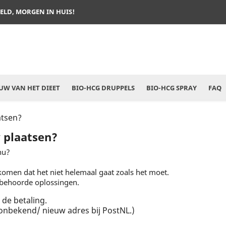
TELD, MORGEN IN HUIS!
W VAN HET DIEET
BIO-HCG DRUPPELS
BIO-HCG SPRAY
FAQ
atsen?
 plaatsen?
nu?
rkomen dat het niet helemaal gaat zoals het moet.
 behoorde oplossingen.
 de betaling.
 (onbekend/ nieuw adres bij PostNL.)