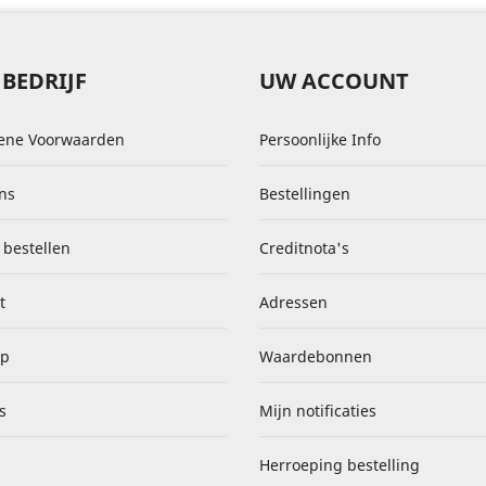
BEDRIJF
UW ACCOUNT
ene Voorwaarden
Persoonlijke Info
ns
Bestellingen
 bestellen
Creditnota's
t
Adressen
ap
Waardebonnen
s
Mijn notificaties
Herroeping bestelling