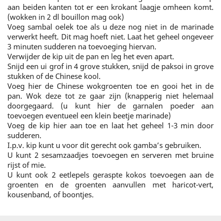
aan beiden kanten tot er een krokant laagje omheen komt.
(wokken in 2 dl bouillon mag ook)
Voeg sambal oelek toe als u deze nog niet in de marinade
verwerkt heeft. Dit mag hoeft niet. Laat het geheel ongeveer
3 minuten sudderen na toevoeging hiervan.
Verwijder de kip uit de pan en leg het even apart.
Snijd een ui grof in 4 grove stukken, snijd de paksoi in grove
stukken of de Chinese kool.
Voeg hier de Chinese wokgroenten toe en gooi het in de
pan. Wok deze tot ze gaar zijn (knapperig niet helemaal
doorgegaard. (u kunt hier de garnalen poeder aan
toevoegen eventueel een klein beetje marinade)
Voeg de kip hier aan toe en laat het geheel 1-3 min door
sudderen.
I.p.v. kip kunt u voor dit gerecht ook gamba’s gebruiken.
U kunt 2 sesamzaadjes toevoegen en serveren met bruine
rijst of mie.
U kunt ook 2 eetlepels geraspte kokos toevoegen aan de
groenten en de groenten aanvullen met haricot-vert,
kousenband, of boontjes.