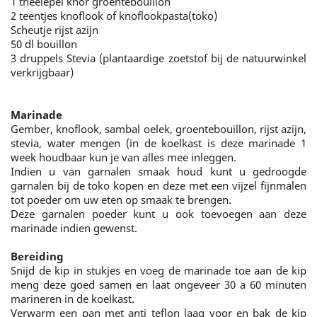
1 theelepel knor groentebouillon
2 teentjes knoflook of knoflookpasta(toko)
Scheutje rijst azijn
50 dl bouillon
3 druppels Stevia (plantaardige zoetstof bij de natuurwinkel
verkrijgbaar)
Marinade
Gember, knoflook, sambal oelek, groentebouillon, rijst azijn,
stevia, water mengen (in de koelkast is deze marinade 1
week houdbaar kun je van alles mee inleggen.
Indien u van garnalen smaak houd kunt u gedroogde
garnalen bij de toko kopen en deze met een vijzel fijnmalen
tot poeder om uw eten op smaak te brengen.
Deze garnalen poeder kunt u ook toevoegen aan deze
marinade indien gewenst.
Bereiding
Snijd de kip in stukjes en voeg de marinade toe aan de kip
meng deze goed samen en laat ongeveer 30 a 60 minuten
marineren in de koelkast.
Verwarm een pan met anti teflon laag voor en bak de kip