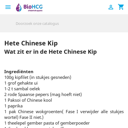
shopping_cart


Hete Chinese Kip
Wat zit er in de Hete Chinese Kip
Ingrediënten
100g kipfilet (in stukjes gesneden)
1 grof gehakte ui
1-2 t sambal oelek
2 rode Spaanse pepers (mag hoeft niet)
1 Paksoi of Chinese kool
1 paprika
1 pak Chinese wokgroenten( Fase I verwijder alle stukjes
wortel) Fase II niet.)
1 theelepel gember pasta of gemberpoeder