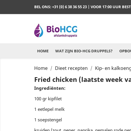
BEL ONS:
+31 (0) 6 38 36 55 23
| VOOR 17:00 UUR BES
HOME
WAT ZIJN BIO-HCG DRUPPELS?
OPBOU
Home
Dieet recepten
Kip- en kalkoen
Fried chicken (laatste week v
Ingrediënten:
100 gr kipfilet
1 eetlepel melk
1 soepstengel
kruiden (zout, peper, paprika, gemalen rode p