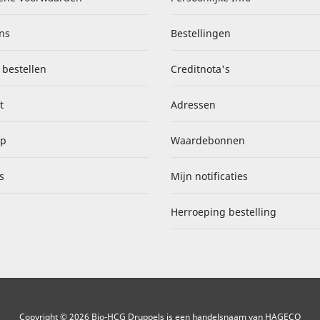
ns
Bestellingen
 bestellen
Creditnota's
t
Adressen
ap
Waardebonnen
s
Mijn notificaties
Herroeping bestelling
Copyright © 2026 Bio-HCG Druppels is een handelsnaam van HAGECO