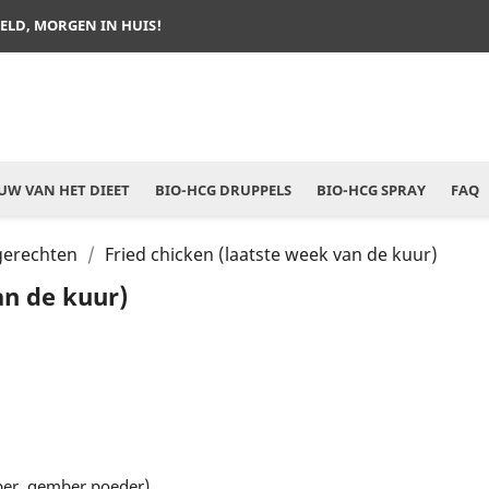
TELD, MORGEN IN HUIS!
W VAN HET DIEET
BIO-HCG DRUPPELS
BIO-HCG SPRAY
FAQ
gerechten
Fried chicken (laatste week van de kuur)
an de kuur)
eper, gember poeder)