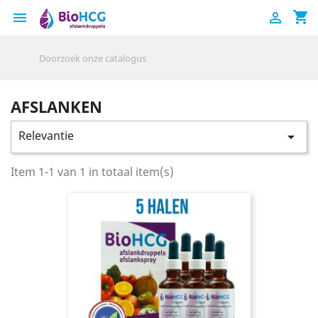
shopping_cart


AFSLANKEN
Relevantie

Item 1-1 van 1 in totaal item(s)